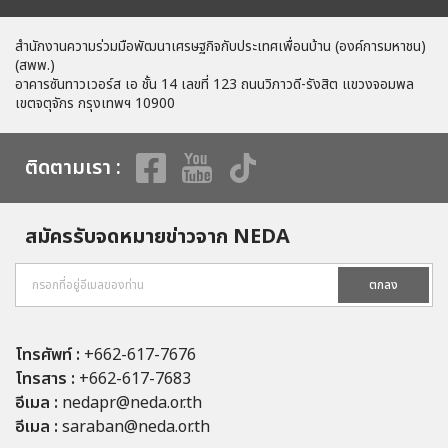
สำนักงานความร่วมมือพัฒนาเศรษฐกิจกับประเทศเพื่อนบ้าน (องค์การมหาชน)
(สพพ.)
อาคารซันทาวเวอร์ส เอ ชั้น 14 เลขที่ 123 ถนนวิภาวดี-รังสิต แขวงจอมพล
เขตจตุจักร กรุงเทพฯ 10900
ติดตามเรา :
สมัครรับจดหมายข่าวจาก NEDA
ตกลง
โทรศัพท์ :
+662-617-7676
โทรสาร :
+662-617-7683
อีเมล :
nedapr@neda.or.th
อีเมล :
saraban@neda.or.th