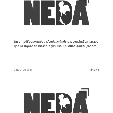
โครงการปรับปรุงศูนย์อนามัยแม่และเด็กประจำชุมชนสำหรับการคลอด
บุตรและผดุงครรภ์ สาธารณรัฐประชาธิปไตยติมอร์–เลสเต (โครงการ
BEmONC)
อ่านต่อ
9 กันยายน 2568