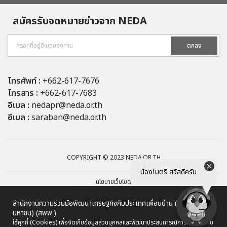
สมัครรับจดหมายข่าวจาก NEDA
ตกลง
โทรศัพท์ :
+662-617-7676
โทรสาร :
+662-617-7683
อีเมล :
nedapr@neda.or.th
อีเมล :
saraban@neda.or.th
COPYRIGHT © 2023 NEDA.OR.TH
น้องไมตรี สวัสดีครับ
นโยบายเว็บไซต์
นโยบายการรักษาความมั่นคงปลอดภัยเว็บไซต์
สำนักงานความร่วมมือพัฒนาเศรษฐกิจกับประเทศเพื่อนบ้าน (องค์การ
มหาชน) (สพพ.)
นโยบายการคุ้มครองข้อมูลส่วนบุคคล
ใช้คุกกี้ (Cookies) เพื่อจัดเก็บข้อมูลส่วนบุคคลและพัฒนาประสบการณ์การใช้งานให้กับ