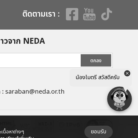
ติดตามเรา :
ข่าวจาก NEDA
ตกลง
น้องไมตรี สวัสดีครับ
ล :
saraban@neda.or.th
ยอมรับ
เนื้อหาต่างๆ