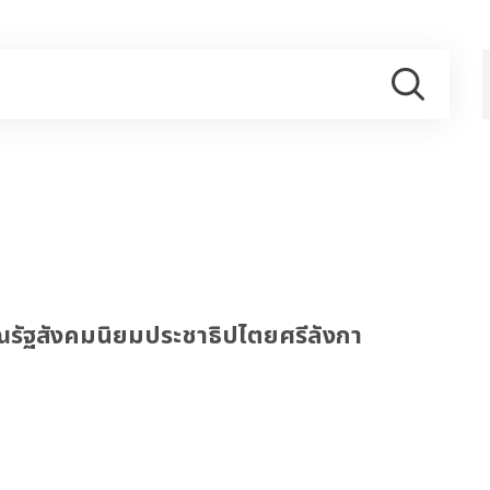
รัฐสังคมนิยมประชาธิปไตยศรีลังกา