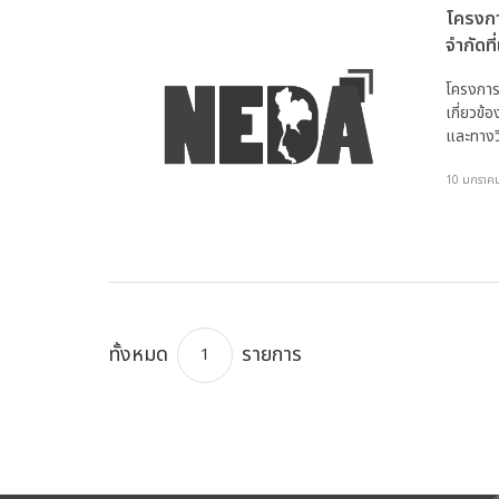
โครงก
(eMENSCR)
จำกัดที
เหลือท
โครงการ
ประเทศ
เกี่ยวข้
อาณาจั
และทางว
ประชาธ
สพพ. (ร
ประชาธ
10 มกราค
สังคมนิ
สาธารณร
ทั้งหมด
รายการ
1