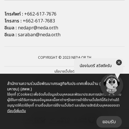
โทรศัพท์ :
+662-617-7676
โทรสาร :
+662-617-7683
อีเมล :
nedapr@neda.or.th
อีเมล :
saraban@neda.or.th
COPYRIGHT © 2023 NEDA.OR.TH
น้องไมตรี สวัสดีครับ
นโยบายเว็บไซต์
นโยบายการรักษาความมั่นคงปลอดภัยเว็บไซต์
สำนักงานความร่วมมือพัฒนาเศรษฐกิจกับประเทศเพื่อนบ้าน (องค์การ
มหาชน) (สพพ.)
นโยบายการคุ้มครองข้อมูลส่วนบุคคล
ใช้คุกกี้ (Cookies) เพื่อจัดเก็บข้อมูลส่วนบุคคลและพัฒนาประสบการณ์การใช้งานให้กับ
ผู้ใช้ในการได้รับการเสนอข้อมูลและเนื้อหาต่างๆ
โดยการเข้าใช้งานเว็บไซต์นี้ถือว่าท่านได้
ผังเว็บไซต์
อนุญาตให้เราใช้คุกกี้ ตามเงื่อนไขการใช้งานเว็บไซต์ และนโยบายสิทธิส่วนบุคคลของเรา
เรียนรู้เพิ่มเติม
ยอมรับ