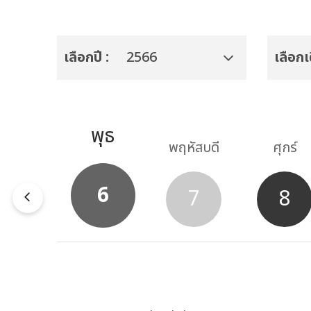
เลือกปี :
2566
เลือกเ
พุธ
ังคาร
พฤหัสบดี
ศุกร์
6
5
7
8