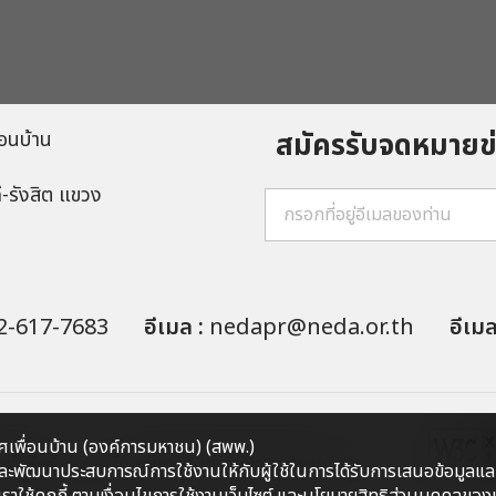
สมัครรับจดหมาย
อนบ้าน
ี-รังสิต แขวง
2-617-7683
อีเมล :
nedapr@neda.or.th
อีเม
เพื่อนบ้าน (องค์การมหาชน) (สพพ.)
ว็บไซต์
นโยบายการคุ้มครองข้อมูลส่วนบุคคล
คลและพัฒนาประสบการณ์การใช้งานให้กับผู้ใช้ในการได้รับการเสนอข้อมูลและ