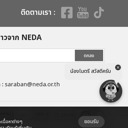
ติดตามเรา :
ข่าวจาก NEDA
ตกลง
น้องไมตรี สวัสดีครับ
ล :
saraban@neda.or.th
ยอมรับ
เนื้อหาต่างๆ