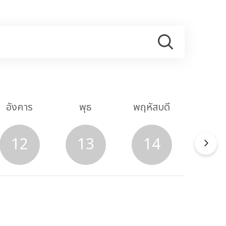
อังคาร
พุธ
พฤหัสบดี
ศุกร
12
13
14
1