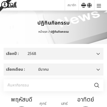
สมาชิก
ปฏิทินกิจกรรม
หน้าแรก
ปฏิทินกิจกรรม
เลือกปี :
2568
เลือกเดือน :
มีนาคม
พฤหัสบดี
อาทิตย์
ุธ
ศุกร์
เสาร์
จั