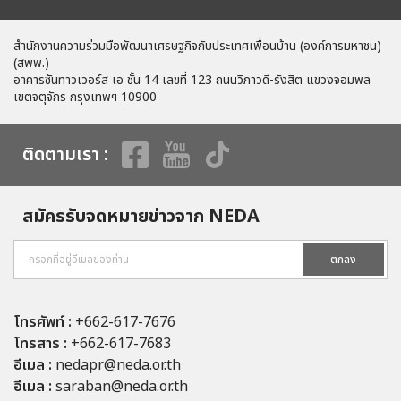
สำนักงานความร่วมมือพัฒนาเศรษฐกิจกับประเทศเพื่อนบ้าน (องค์การมหาชน)
(สพพ.)
อาคารซันทาวเวอร์ส เอ ชั้น 14 เลขที่ 123 ถนนวิภาวดี-รังสิต แขวงจอมพล
เขตจตุจักร กรุงเทพฯ 10900
ติดตามเรา :
สมัครรับจดหมายข่าวจาก NEDA
ตกลง
โทรศัพท์ :
+662-617-7676
โทรสาร :
+662-617-7683
อีเมล :
nedapr@neda.or.th
อีเมล :
saraban@neda.or.th