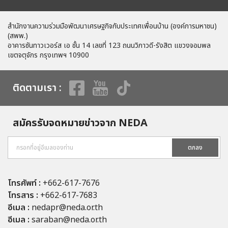
สำนักงานความร่วมมือพัฒนาเศรษฐกิจกับประเทศเพื่อนบ้าน (องค์การมหาชน)
(สพพ.)
อาคารซันทาวเวอร์ส เอ ชั้น 14 เลขที่ 123 ถนนวิภาวดี-รังสิต แขวงจอมพล
เขตจตุจักร กรุงเทพฯ 10900
ติดตามเรา :
สมัครรับจดหมายข่าวจาก NEDA
ตกลง
โทรศัพท์ :
+662-617-7676
โทรสาร :
+662-617-7683
อีเมล :
nedapr@neda.or.th
อีเมล :
saraban@neda.or.th