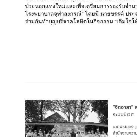
ป่วยนอกแห่งใหม่และเพื่อเตรียมการรองรับจำนว
โรงพยาบาลจุฬาลงกรณ์” โดยมี นายขรรค์ ประจวบ
ร่วมกันทำบุญบริจาคโลหิตในกิจกรรม “เติมใจให้เ
“จิตอาสา” สพพ. ปลูกป่าชายเลน ฟื้นฟู
ระบบนิเวศ
นายพีรเมศร์ วุฒิธรเนติรักษ์ ผู้อำนวยการ
สำนักงานความ