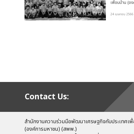
เพื่อนบ้าน (อ
อนุกรรมการขั
ต่อ
24 เมษายน 2566
ียน
เพื่อความสุข
ดร.ศรัณยู วิร
รองประธานอนุก
หน้าโครงการจ
ปลูกป่าชายเลน
ชายเลนคลองโคน
อย่างยั่งยืน 
50 คน เข้าร่ว
โดยมีนายพีร์นิ
ป่าชายเลนคลอ
ความรู้ ณ ศูน
ต.คลองโคน อ.เ
เมษายน 2566
Contact Us:
สำนักงานความร่วมมือพัฒนาเศรษฐกิจกับประเทศเพื่
(องค์การมหาชน) (สพพ.)