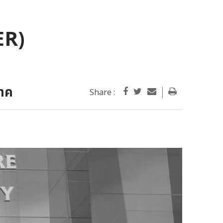
ER)
จาค
Share :