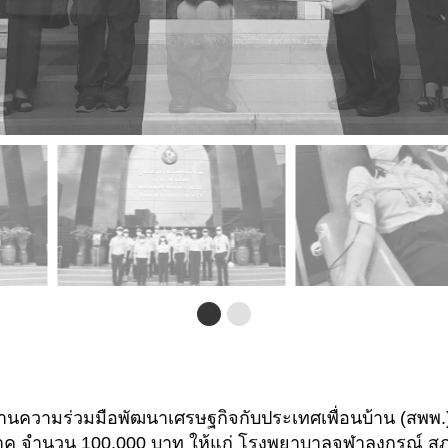
งานความร่วมมือพัฒนาเศรษฐกิจกับประเทศเพื่อนบ้าน (สพพ.) พ
าค จำนวน 100,000 บาท ให้แก่ โรงพยาบาลจุฬาลงกรณ์ สภา