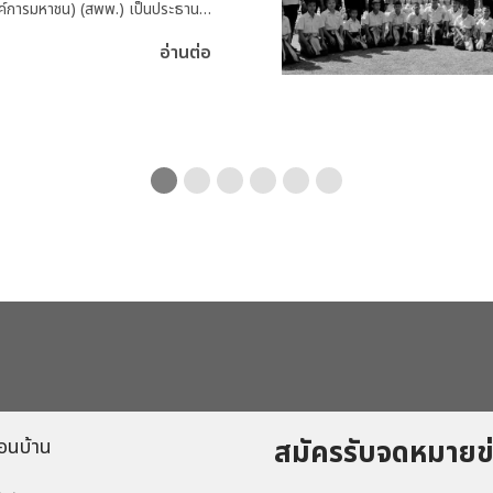
งค์การมหาชน) (สพพ.) เป็นประธาน
บเคลื่อนจิตอาสาพัฒนาคุณภาพชีวิต
อ่านต่อ
ของประชาชน พร้อมด้วย พันเอก
ิยเวชกุล รองผู้อำนวยการ สพพ. และ
รรมการขับเคลื่อนจิตอาสาฯ เดิน
ิตอาสาจัดกิจกรรม "จิตอาสาพัฒนา
คลองโคน” ณ ศูนย์การอนุรักษ์ป่า
 เพื่อฟื้นฟูระบบนิเวศให้เติบโต
โดยมีคณะผู้บริหารและพนักงานกว่า
มกิจกรรมฟื้นป่าโกงกางกว่า 300 ต้น
ธิ รัตนพงศ์ธระ ประธานศูนย์อนุรักษ์
งโคนให้การต้อนรับและบรรยายให้
ย์อนุรักษ์ป่าชายเลนคลองโคน
มือง จ.สมุทรสงคราม เมื่อวันที่ 21
สมัครรับจดหมาย
อนบ้าน