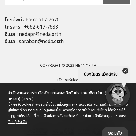
โทรศัพท์ :
+662-617-7676
โทรสาร :
+662-617-7683
อีเมล :
nedapr@neda.or.th
อีเมล :
saraban@neda.or.th
COPYRIGHT © 2023 NEDA.OR.TH
น้องไมตรี สวัสดีครับ
นโยบายเว็บไซต์
นโยบายการรักษาความมั่นคงปลอดภัยเว็บไซต์
สำนักงานความร่วมมือพัฒนาเศรษฐกิจกับประเทศเพื่อนบ้าน (องค์การ
มหาชน) (สพพ.)
นโยบายการคุ้มครองข้อมูลส่วนบุคคล
ใช้คุกกี้ (Cookies) เพื่อจัดเก็บข้อมูลส่วนบุคคลและพัฒนาประสบการณ์การใช้งานให้กับ
ผู้ใช้ในการได้รับการเสนอข้อมูลและเนื้อหาต่างๆ
โดยการเข้าใช้งานเว็บไซต์นี้ถือว่าท่านได้
ผังเว็บไซต์
อนุญาตให้เราใช้คุกกี้ ตามเงื่อนไขการใช้งานเว็บไซต์ และนโยบายสิทธิส่วนบุคคลของเรา
เรียนรู้เพิ่มเติม
ยอมรับ