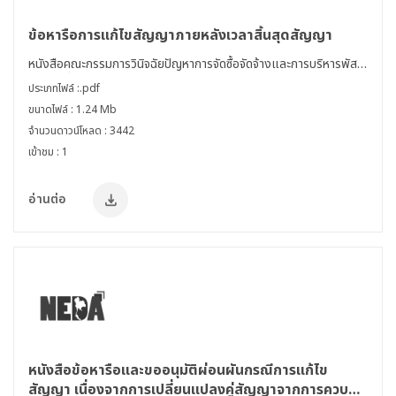
ข้อหารือการแก้ไขสัญญาภายหลังเวลาสิ้นสุดสัญญา
หนังสือคณะกรรมการวินิจฉัยปัญหาการจัดซื้อจัดจ้างและการบริหารพัสดุ
ภาครัฐ ที่ กค(กวจ) 0405.3/8410 ลว. 2 มี.ค. 65
ประเภทไฟล์ :.pdf
ขนาดไฟล์ : 1.24 Mb
จำนวนดาวน์โหลด : 3442
เข้าชม : 1
อ่านต่อ
หนังสือข้อหารือและขออนุมัติผ่อนผันกรณีการแก้ไข
สัญญา เนื่องจากการเปลี่ยนแปลงคู่สัญญาจากการควบ