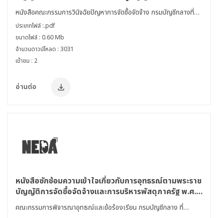
รวมกิจการ
หนังสือคณะกรรมการวินิจฉัยปัญหาการจัดซื้อจัดจ้าง กรมบัญชีกลางที่
กค (กวจ) 0405.4/9630 ลว 19 ก.พ 65
ประเภทไฟล์ :.pdf
ขนาดไฟล์ : 0.60 Mb
จำนวนดาวน์โหลด : 3031
เข้าชม : 2
อ่านต่อ
หนังสือซักซ้อมความเข้าใจเกี่ยวกับการอุทธรณ์ตามพระราช
บัญญัติการจัดซื้อจัดจ้างและการบริหารพัสดุภาครัฐ พ.ศ.
2560
คณะกรรมการพิจารณาอุทธณ์และข้อร้องเรียน กรมบัญชีกลาง ที่
กค(กอร) 0405.5/ว 374 ลว. 6 ส.ค. 62