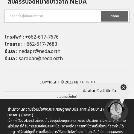
สมัครรับจดหมายข่าวจาก NEDA
ตกลง
โทรศัพท์ :
+662-617-7676
โทรสาร :
+662-617-7683
อีเมล :
nedapr@neda.or.th
อีเมล :
saraban@neda.or.th
COPYRIGHT © 2023 NEDA.OR.TH
น้องไมตรี สวัสดีครับ
นโยบายเว็บไซต์
นโยบายการรักษาความมั่นคงปลอดภัยเว็บไซต์
สำนักงานความร่วมมือพัฒนาเศรษฐกิจกับประเทศเพื่อนบ้าน (องค์การ
มหาชน) (สพพ.)
นโยบายการคุ้มครองข้อมูลส่วนบุคคล
ใช้คุกกี้ (Cookies) เพื่อจัดเก็บข้อมูลส่วนบุคคลและพัฒนาประสบการณ์การใช้งานให้กับ
ผู้ใช้ในการได้รับการเสนอข้อมูลและเนื้อหาต่างๆ
โดยการเข้าใช้งานเว็บไซต์นี้ถือว่าท่านได้
ผังเว็บไซต์
อนุญาตให้เราใช้คุกกี้ ตามเงื่อนไขการใช้งานเว็บไซต์ และนโยบายสิทธิส่วนบุคคลของเรา