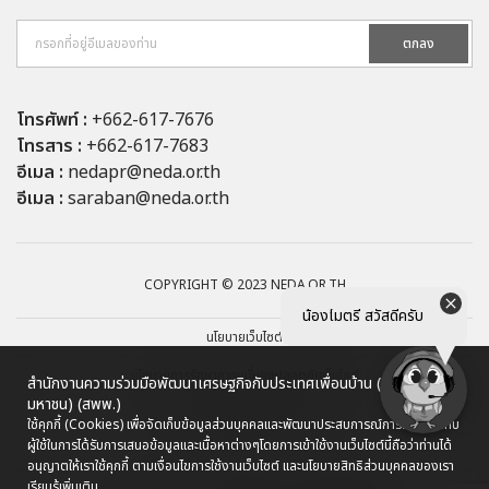
ตกลง
โทรศัพท์ :
+662-617-7676
โทรสาร :
+662-617-7683
อีเมล :
nedapr@neda.or.th
อีเมล :
saraban@neda.or.th
COPYRIGHT © 2023 NEDA.OR.TH
น้องไมตรี สวัสดีครับ
นโยบายเว็บไซต์
นโยบายการรักษาความมั่นคงปลอดภัยเว็บไซต์
สำนักงานความร่วมมือพัฒนาเศรษฐกิจกับประเทศเพื่อนบ้าน (องค์การ
มหาชน) (สพพ.)
นโยบายการคุ้มครองข้อมูลส่วนบุคคล
ใช้คุกกี้ (Cookies) เพื่อจัดเก็บข้อมูลส่วนบุคคลและพัฒนาประสบการณ์การใช้งานให้กับ
ผู้ใช้ในการได้รับการเสนอข้อมูลและเนื้อหาต่างๆ
โดยการเข้าใช้งานเว็บไซต์นี้ถือว่าท่านได้
ผังเว็บไซต์
อนุญาตให้เราใช้คุกกี้ ตามเงื่อนไขการใช้งานเว็บไซต์ และนโยบายสิทธิส่วนบุคคลของเรา
เรียนรู้เพิ่มเติม