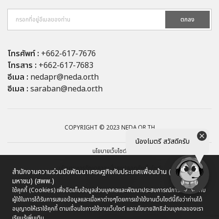
ตกลง
โทรศัพท์ :
+662-617-7676
โทรสาร :
+662-617-7683
อีเมล :
nedapr@neda.or.th
อีเมล :
saraban@neda.or.th
COPYRIGHT © 2023 NEDA.OR.TH
น้องไมตรี สวัสดีครับ
นโยบายเว็บไซต์
นโยบายการรักษาความมั่นคงปลอดภัยเว็บไซต์
สำนักงานความร่วมมือพัฒนาเศรษฐกิจกับประเทศเพื่อนบ้าน (องค์การ
มหาชน) (สพพ.)
นโยบายการคุ้มครองข้อมูลส่วนบุคคล
ใช้คุกกี้ (Cookies) เพื่อจัดเก็บข้อมูลส่วนบุคคลและพัฒนาประสบการณ์การใช้งานให้กับ
ผู้ใช้ในการได้รับการเสนอข้อมูลและเนื้อหาต่างๆ
โดยการเข้าใช้งานเว็บไซต์นี้ถือว่าท่านได้
ผังเว็บไซต์
อนุญาตให้เราใช้คุกกี้ ตามเงื่อนไขการใช้งานเว็บไซต์ และนโยบายสิทธิส่วนบุคคลของเรา
เรียนรู้เพิ่มเติม