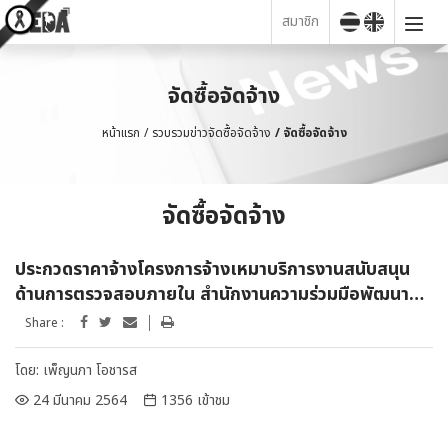
สมาชิก
จัดซื้อจัดจ้าง
หน้าแรก
รวบรวมข่าวจัดซื้อจัดจ้าง
จัดซื้อจัดจ้าง
จัดซื้อจัดจ้าง
ประกวดราคาจ้างโครงการจ้างเหมาบริการงานสนับสนุน
ด้านการตรวจสอบภายใน สำนักงานความร่วมมือพัฒนา
เศรษฐกิจกับประเทศเพื่อนบ้าน (องค์การมาหชน) (สพพ.)
Share :
ด้วยวิธีประกวดราคาอิเล็กทรอนิกส์ (e-bidding)
โดย:
เพ็ญนภา โอชารส
24 มีนาคม 2564
1356 เข้าชม