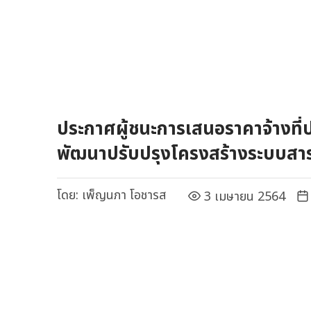
ประกาศผู้ชนะการเสนอราคาจ้างที
พัฒนาปรับปรุงโครงสร้างระบบสา
(Front & Back Office) ของ สพพ
โดย:
เพ็ญนภา โอชารส
3 เมษายน 2564
เจาะจง