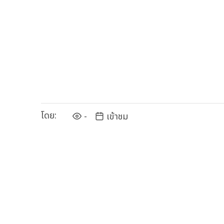
โดย:
-
เข้าชม