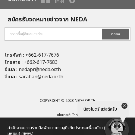
สมัครรับจดหมายข่าวจาก NEDA
ตกลง
โทรศัพท์ :
+662-617-7676
โทรสาร :
+662-617-7683
อีเมล :
nedapr@neda.or.th
อีเมล :
saraban@neda.or.th
COPYRIGHT © 2023 NEDA.OR.TH
น้องไมตรี สวัสดีครับ
นโยบายเว็บไซต์
นโยบายการรักษาความมั่นคงปลอดภัยเว็บไซต์
สำนักงานความร่วมมือพัฒนาเศรษฐกิจกับประเทศเพื่อนบ้าน (องค์การ
มหาชน) (สพพ.)