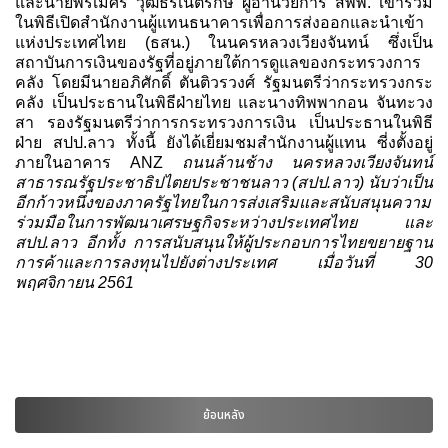
และนายพีรเมศร์ วุฒิธรเนติรักษ์ ผู้อำนวยการ สพพ. เข้าร่วม
ในพิธีเปิดสำนักงานผู้แทนธนาคารเพื่อการส่งออกและนำเข้า
แห่งประเทศไทย (ธสน.) ในนครหลวงเวียงจันทน์ ซึ่งเป็น
สถาบันการเงินของรัฐที่อยู่ภายใต้การดูแลของกระทรวงการ
คลัง โดยมีนายอภิศักดิ์ ตันติวรวงศ์ รัฐมนตรีว่ากระทรวงกระ
คลัง เป็นประธานในพิธีฝ่ายไทย และนางทิพพากอน จันทะวง
สา รองรัฐมนตรีว่าการกระทรวงการเงิน เป็นประธานในพิธี
ฝ่าย สปป.ลาว ทั้งนี้ ยังได้เยี่ยมชมสำนักงานผู้แทน ซี่งตั้งอยู่
ภายในอาคาร ANZ
ถนนล้านช้าง นครหลวงเวียงจันทน์
สาธารณรัฐประชาธิปไตยประชาชนลาว (สปป.ลาว) นับว่าเป็น
อีกก้าวหนึ่งของภาครัฐไทยในการส่งเสริมและสนับสนุนความ
ร่วมมือในการพัฒนาเศรษฐกิจระหว่างประเทศไทย และ
สปป.ลาว อีกทั้ง การสนับสนุนให้ผู้ประกอบการไทยขยายฐาน
การค้าและการลงทุนไปยังต่างประเทศ เมื่อวันที่
30
พฤศจิกายน 2561
ย้อนหลัง