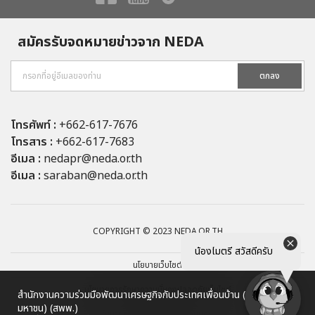
สมัครรับจดหมายข่าวจาก NEDA
ตกลง
โทรศัพท์ :
+662-617-7676
โทรสาร :
+662-617-7683
อีเมล :
nedapr@neda.or.th
อีเมล :
saraban@neda.or.th
COPYRIGHT © 2023 NEDA.OR.TH
น้องไมตรี สวัสดีครับ
นโยบายเว็บไซต์
นโยบายการรักษาความมั่นคงปลอดภัยเว็บไซต์
สำนักงานความร่วมมือพัฒนาเศรษฐกิจกับประเทศเพื่อนบ้าน (องค์การ
มหาชน) (สพพ.)
นโยบายการคุ้มครองข้อมูลส่วนบุคคล