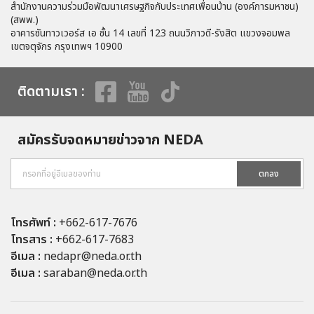
สำนักงานความร่วมมือพัฒนาเศรษฐกิจกับประเทศเพื่อนบ้าน (องค์การมหาชน)
(สพพ.)
อาคารซันทาวเวอร์ส เอ ชั้น 14 เลขที่ 123 ถนนวิภาวดี-รังสิต แขวงจอมพล
เขตจตุจักร กรุงเทพฯ 10900
ติดตามเรา :
สมัครรับจดหมายข่าวจาก NEDA
ตกลง
โทรศัพท์ :
+662-617-7676
โทรสาร :
+662-617-7683
อีเมล :
nedapr@neda.or.th
อีเมล :
saraban@neda.or.th