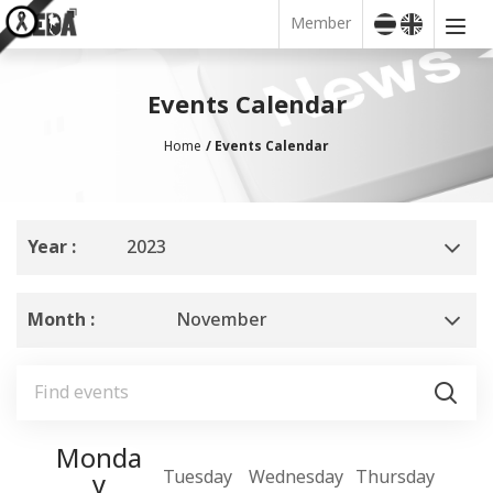
Member
Events Calendar
Home
Events Calendar
Year :
2023
Month :
November
Monda
nday
Tuesday
Wednesday
Thursday
Fr
y