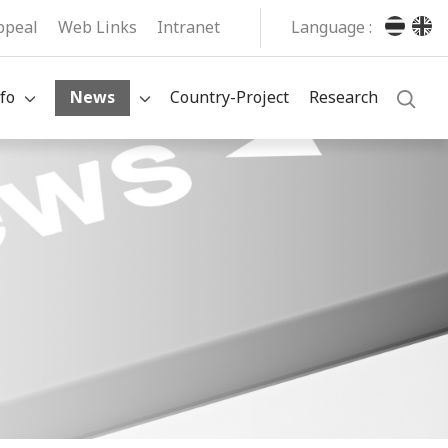
ppeal
Web Links
Intranet
Language :
fo
News
Country-Project
Research