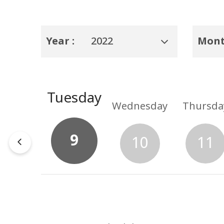
Year :
2022
Mont
Tuesday
onday
Wednesday
Thursda
9
8
10
11