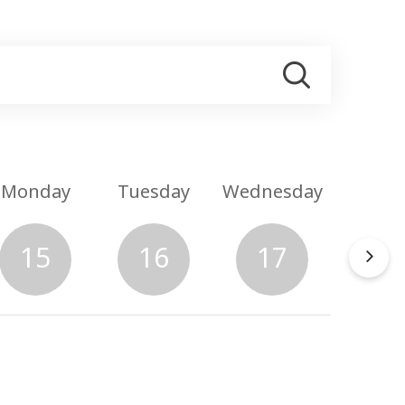
Monday
Tuesday
Wednesday
Thurs
15
16
17
1