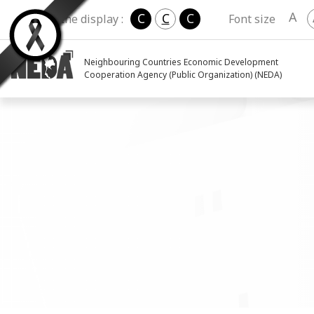
A
C
C
C
Change the display :
Font size
Neighbouring Countries Economic Development
Cooperation Agency (Public Organization) (NEDA)