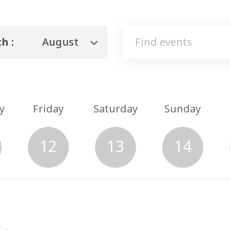
h :
August
y
Friday
Saturday
Sunday
12
13
14