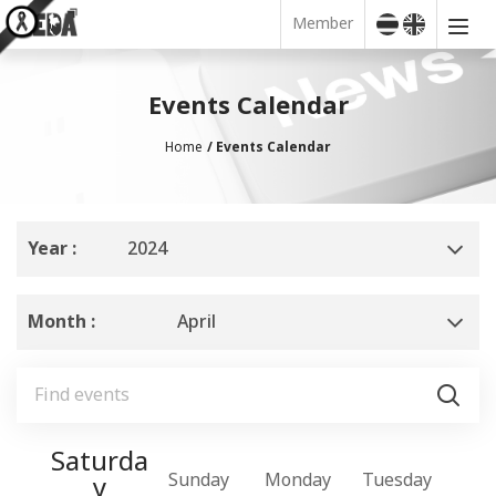
Member
Events Calendar
Home
Events Calendar
Year :
2024
Month :
April
Saturda
iday
Sunday
Monday
Tuesday
Wedn
y